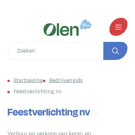
Naar
Startpagina
inhoud
Gemeente
MENU
Olen
Wat
zoek
Zoeken
je?
Startpagina
Bedrijvengids
Feestverlichting nv
Feestverlichting nv
Verhuur en verkoop van kerst- en