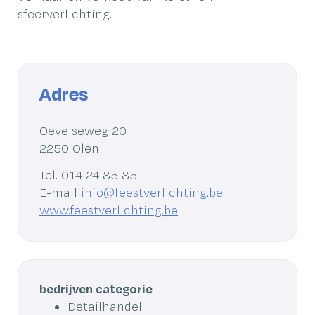
sfeerverlichting.
Adres
Adres
Oevelseweg 20
,
2250
Olen
Tel.
014 24 85 85
E-
info
@
feestverlichting.be
mail
Website
www.feestverlichting.be
bedrijven categorie
Detailhandel