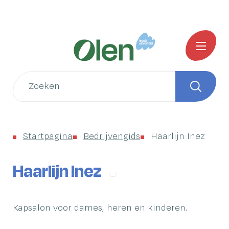
Naar
Startpagina
inhoud
Gemeente
MENU
Olen
Wat
zoek
Zoeken
je?
Startpagina
Bedrijvengids
Haarlijn Inez
Haarlijn Inez
Kapsalon voor dames, heren en kinderen.