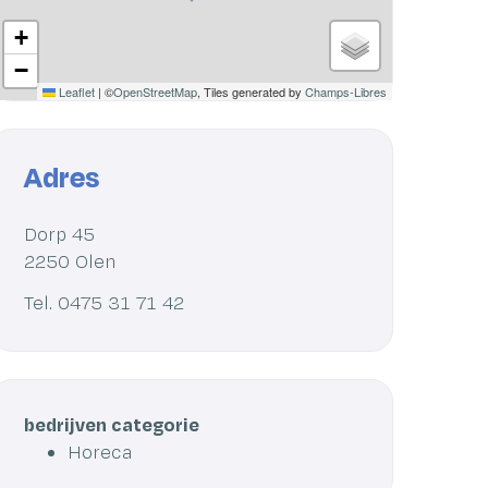
+
−
Leaflet
|
©
OpenStreetMap
, Tiles generated by
Champs-Libres
Adres
Adres
Dorp 45
,
2250
Olen
Tel.
0475 31 71 42
bedrijven categorie
Horeca