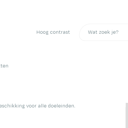
Naar
inhoud
Wat
Hoog contrast
zoek
je?
tten
eschikking voor alle doeleinden.