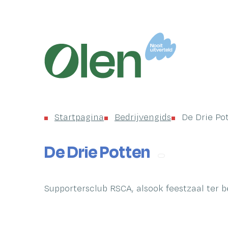
Startpagina
Gemeente
Olen
Startpagina
Bedrijvengids
De Drie Po
De Drie Potten
Supportersclub RSCA, alsook feestzaal ter b