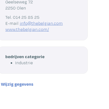
Adres
Geelseweg 72
,
2250
Olen
Tel.
014 25 85 25
E-
info
@
thebelgian.com
mail
Website
www.thebelgian.com/
bedrijven categorie
Industrie
Wijzig gegevens