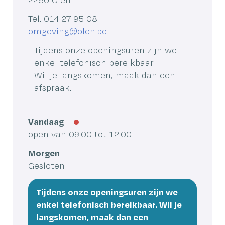
2250
Olen
Tel.
014 27 95 08
E-
omgeving
@
olen.be
mail
Tijdens onze openingsuren zijn we
enkel telefonisch bereikbaar.
Wil je langskomen, maak dan een
afspraak.
Vandaag
open van
09:00
tot
12:00
Morgen
Gesloten
Tijdens onze openingsuren zijn we
enkel telefonisch bereikbaar. Wil je
langskomen, maak dan een