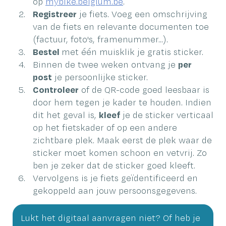
op
mybike.belgium.be
.
Registreer
je fiets. Voeg een omschrijving
van de fiets en relevante documenten toe
(factuur, foto's, framenummer...).
Bestel
met één muisklik je gratis sticker.
Binnen de twee weken ontvang je
per
post
je persoonlijke sticker.
Controleer
of de QR-code goed leesbaar is
door hem tegen je kader te houden. Indien
dit het geval is,
kleef
je de sticker verticaal
op het fietskader of op een andere
zichtbare plek. Maak eerst de plek waar de
sticker moet komen schoon en vetvrij. Zo
ben je zeker dat de sticker goed kleeft.
Vervolgens is je fiets geïdentificeerd en
gekoppeld aan jouw persoonsgegevens.
Lukt het digitaal aanvragen niet? Of heb je