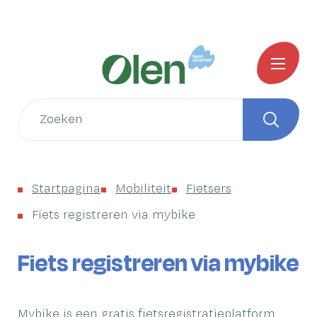
Naar
Startpagina
inhoud
Gemeente
MENU
Olen
Wat
zoek
Zoeken
je?
Startpagina
Mobiliteit
Fietsers
Fiets registreren via mybike
Fiets registreren via mybike
Mybike is een gratis fietsregistratieplatform