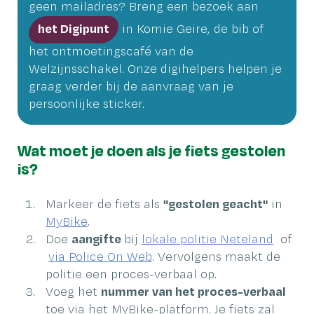
geen mailadres? Breng een bezoek aan
in Komie Geire, de bib of
het Digipunt
het ontmoetingscafé van de
Welzijnsschakel. Onze digihelpers helpen je
graag verder bij de aanvraag van je
persoonlijke sticker.
Wat moet je doen als je fiets gestolen
is?
Markeer de fiets als
"gestolen geacht"
in
MyBike
.
Doe
aangifte
bij
lokale politie Neteland
of
via Police On Web
. Vervolgens maakt de
politie een proces-verbaal op.
Voeg het
nummer van het proces-verbaal
toe via het MyBike-platform. Je fiets zal