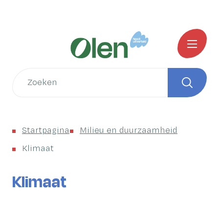
Naar
Startpagina
inhoud
Gemeente
MENU
Olen
Wat
zoek
Zoeken
je?
Startpagina
Milieu en duurzaamheid
Klimaat
Klimaat