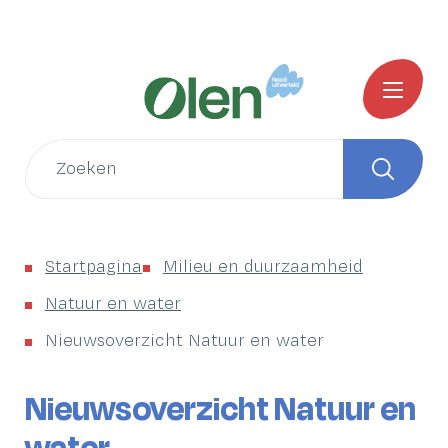
Naar
Startpagina
inhoud
Gemeente
MENU
Olen
Wat
zoek
Zoeken
je?
Startpagina
Milieu en duurzaamheid
Natuur en water
Nieuwsoverzicht Natuur en water
Nieuwsoverzicht Natuur en