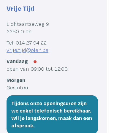
Vrije Tijd
Adres
Lichtaartseweg 9
,
2250
Olen
Tel.
014 27 94 22
E-
vrije.tijd
@
olen.be
mail
Vandaag
open van
09:00
tot
12:00
Morgen
Gesloten
Tijdens onze openingsuren zijn
we enkel telefonisch bereikbaar.
Wil je langskomen, maak dan een
afspraak.