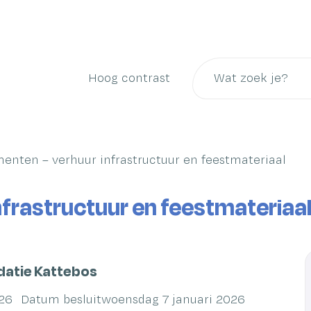
Naar
inhoud
Wat
Hoog contrast
zoek
je?
enten – verhuur infrastructuur en feestmateriaal
frastructuur en feestmateriaa
atie Kattebos
026
Datum besluit
woensdag 7 januari 2026