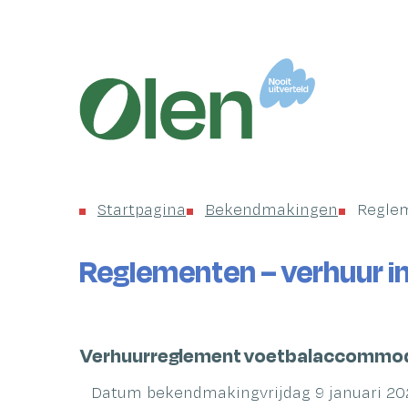
Startpagina
Gemeente
Olen
Startpagina
Bekendmakingen
Reglem
Reglementen – verhuur in
Overzicht
Verhuurreglement voetbalaccommod
bekendmakingen
Datum bekendmaking
vrijdag 9 januari 2